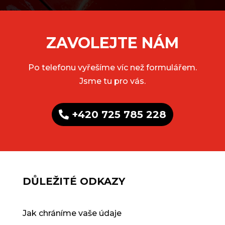
ZAVOLEJTE NÁM
Po telefonu vyřešíme víc než formulářem.
Jsme tu pro vás.
+420 725 785 228
DŮLEŽITÉ ODKAZY
Jak chráníme vaše údaje