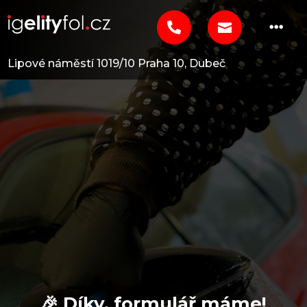



Lipové náměstí 1019/10
Praha 10, Dubeč
🎉 Díky, formulář máme!